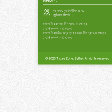
যোগাযোগ :
কর ভবন, বুরহান উদ্দিন রোড,
মেন্দিবাগ, সিলেট ।
কোম্পানী করদাতার বিল প্রদানের ক্ষেত্রে -
১-১১৪১-০০৭০-১১১২১০১
কোম্পানী ব্যাতীত অন্যান্য করদাতার বিল প্রদানের ক্ষেত্রে -
১-১১৪১-০০৭০-১১১১১০১
© 2026 Taxes Zone, Sylhet. All rights reserved