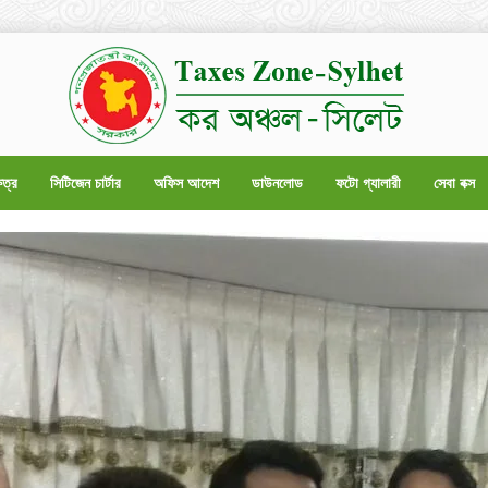
েত্র
সিটিজেন চার্টার
অফিস আদেশ
ডাউনলোড
ফটো গ্যালারী
সেবা বক্স