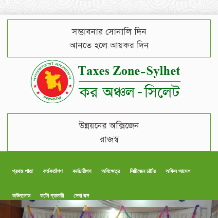
সম্ভাবনার সোনালি দিন
আনতে হলে আয়কর দিন
উন্নয়নের অক্সিজেন
রাজস্ব
প্রথম পাতা
কর্মকর্তাগণ
কর্মচারীগণ
অধিক্ষেত্র
সিটিজেন চার্টার
অফিস আদেশ
ডাউনলোড
ফটো গ্যালারী
সেবা বক্স