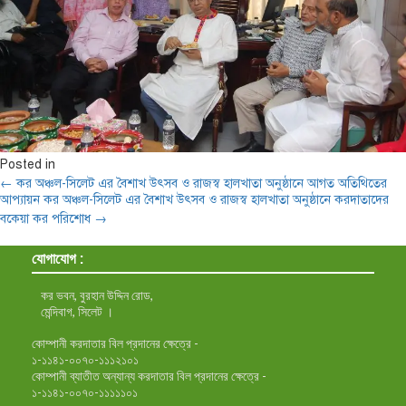
Posted in
← কর অঞ্চল-সিলেট এর বৈশাখ উৎসব ও রাজস্ব হালখাতা অনুষ্ঠানে আগত অতিথিতের
আপ্যায়ন
কর অঞ্চল-সিলেট এর বৈশাখ উৎসব ও রাজস্ব হালখাতা অনুষ্ঠানে করদাতাদের
বকেয়া কর পরিশোধ →
যোগাযোগ :
কর ভবন, বুরহান উদ্দিন রোড,
মেন্দিবাগ, সিলেট ।
কোম্পানী করদাতার বিল প্রদানের ক্ষেত্রে -
১-১১৪১-০০৭০-১১১২১০১
কোম্পানী ব্যাতীত অন্যান্য করদাতার বিল প্রদানের ক্ষেত্রে -
১-১১৪১-০০৭০-১১১১১০১